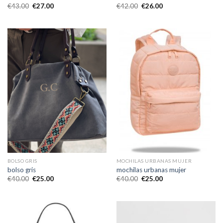
€
43.00
€
27.00
€
42.00
€
26.00
BOLSO GRIS
MOCHILAS URBANAS MUJER
bolso gris
mochilas urbanas mujer
€
40.00
€
25.00
€
40.00
€
25.00