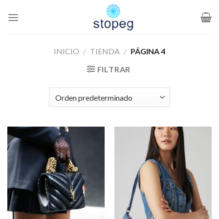
Saltar
al
contenido
INICIO
/
TIENDA
/
PÁGINA 4
FILTRAR