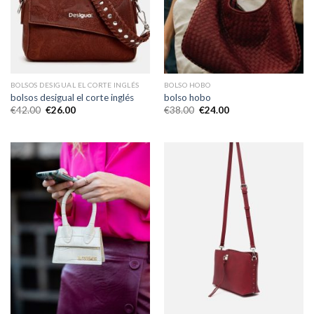
BOLSOS DESIGUAL EL CORTE INGLÉS
BOLSO HOBO
bolsos desigual el corte inglés
bolso hobo
€
42.00
€
26.00
€
38.00
€
24.00