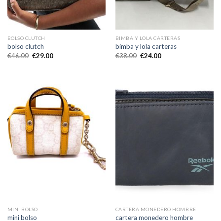
BOLSO CLUTCH
BIMBA Y LOLA CARTERAS
bolso clutch
bimba y lola carteras
€
46.00
€
29.00
€
38.00
€
24.00
MINI BOLSO
CARTERA MONEDERO HOMBRE
mini bolso
cartera monedero hombre