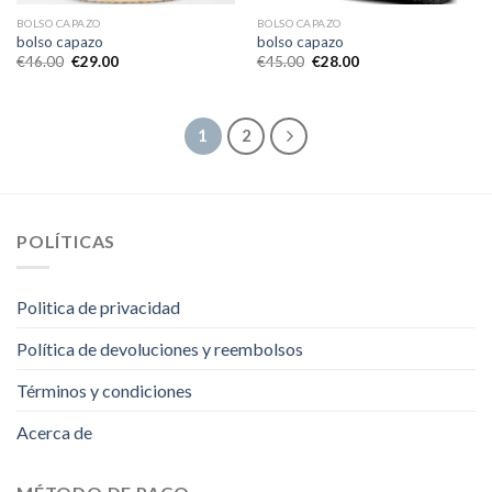
BOLSO CAPAZO
BOLSO CAPAZO
bolso capazo
bolso capazo
€
46.00
€
29.00
€
45.00
€
28.00
1
2
POLÍTICAS
Politica de privacidad
Política de devoluciones y reembolsos
Términos y condiciones
Acerca de