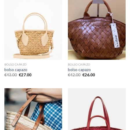
BOLSO CAPAZO
BOLSO CAPAZO
bolso capazo
bolso capazo
€
43.00
€
27.00
€
42.00
€
26.00