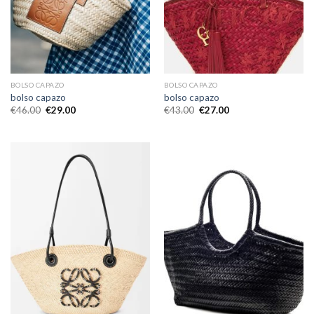
BOLSO CAPAZO
BOLSO CAPAZO
bolso capazo
bolso capazo
€
46.00
€
29.00
€
43.00
€
27.00