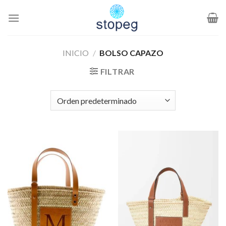
Saltar
al
contenido
INICIO
/
BOLSO CAPAZO
FILTRAR