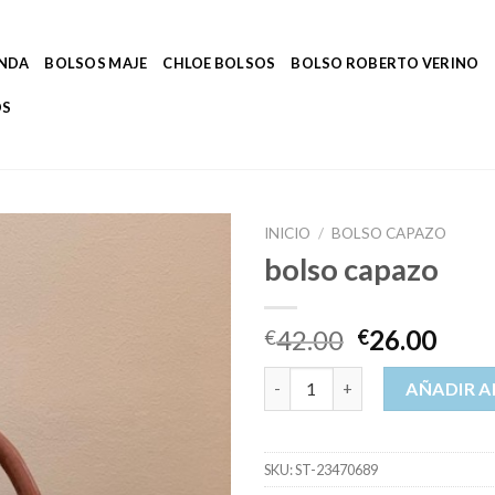
ENDA
BOLSOS MAJE
CHLOE BOLSOS
BOLSO ROBERTO VERINO
OS
INICIO
/
BOLSO CAPAZO
bolso capazo
42.00
26.00
€
€
bolso capazo cantidad
AÑADIR A
SKU:
ST-23470689