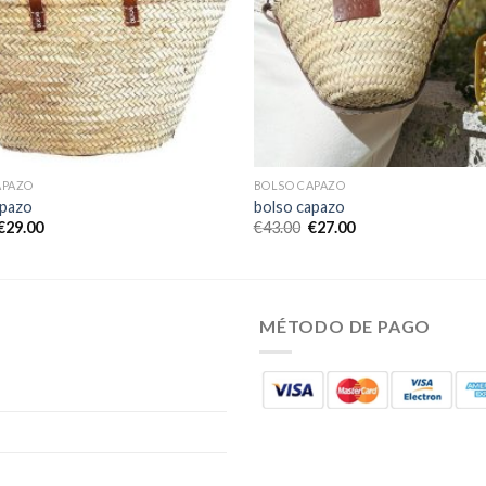
APAZO
BOLSO CAPAZO
apazo
bolso capazo
€
29.00
€
43.00
€
27.00
MÉTODO DE PAGO