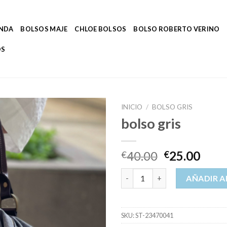
ENDA
BOLSOS MAJE
CHLOE BOLSOS
BOLSO ROBERTO VERINO
OS
INICIO
/
BOLSO GRIS
bolso gris
40.00
25.00
€
€
bolso gris cantidad
AÑADIR A
SKU:
ST-23470041