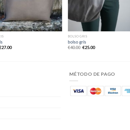
IS
BOLSO GRIS
is
bolso gris
€
27.00
€
40.00
€
25.00
MÉTODO DE PAGO