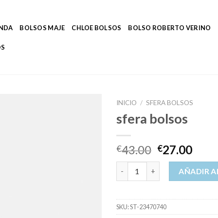
ENDA
BOLSOS MAJE
CHLOE BOLSOS
BOLSO ROBERTO VERINO
OS
INICIO
/
SFERA BOLSOS
sfera bolsos
43.00
27.00
€
€
sfera bolsos cantidad
AÑADIR A
SKU:
ST-23470740