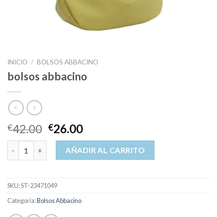
INICIO
/
BOLSOS ABBACINO
bolsos abbacino
42.00
26.00
€
€
bolsos abbacino cantidad
AÑADIR AL CARRITO
SKU:
ST-23471049
Categoría:
Bolsos Abbacino