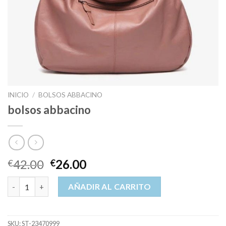
INICIO
/
BOLSOS ABBACINO
bolsos abbacino
42.00
26.00
€
€
bolsos abbacino cantidad
AÑADIR AL CARRITO
SKU:
ST-23470999