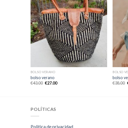
BOLSO VERANO
BOLSO V
bolso verano
bolso v
€
43.00
€
27.00
€
38.00
POLÍTICAS
Politica de privacidad