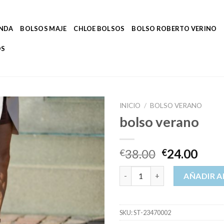
ENDA
BOLSOS MAJE
CHLOE BOLSOS
BOLSO ROBERTO VERINO
OS
INICIO
/
BOLSO VERANO
bolso verano
38.00
24.00
€
€
bolso verano cantidad
AÑADIR A
SKU:
ST-23470002