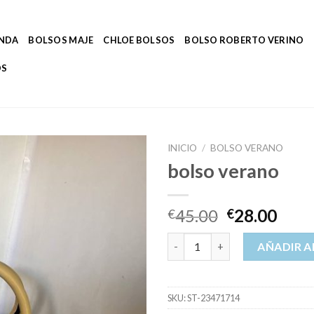
ENDA
BOLSOS MAJE
CHLOE BOLSOS
BOLSO ROBERTO VERINO
OS
INICIO
/
BOLSO VERANO
bolso verano
45.00
28.00
€
€
bolso verano cantidad
AÑADIR A
SKU:
ST-23471714