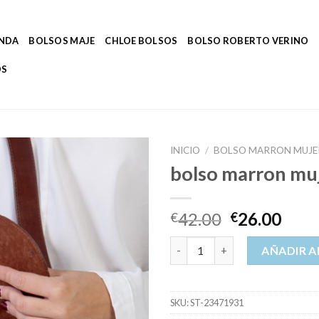
ENDA
BOLSOS MAJE
CHLOE BOLSOS
BOLSO ROBERTO VERINO
OS
INICIO
/
BOLSO MARRON MUJE
bolso marron mu
42.00
26.00
€
€
bolso marron mujer cantidad
AÑADIR A
SKU:
ST-23471931