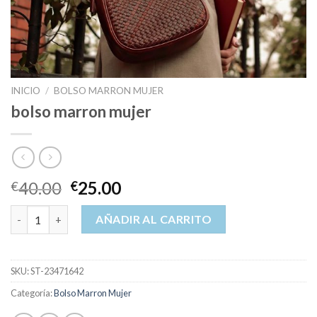
INICIO
/
BOLSO MARRON MUJER
bolso marron mujer
40.00
25.00
€
€
bolso marron mujer cantidad
AÑADIR AL CARRITO
SKU:
ST-23471642
Categoría:
Bolso Marron Mujer