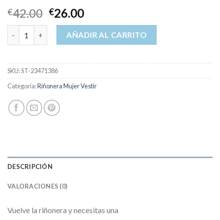
42.00
26.00
€
€
riñonera mujer vestir cantidad
AÑADIR AL CARRITO
SKU:
ST-23471386
Categoría:
Riñonera Mujer Vestir
DESCRIPCIÓN
VALORACIONES (0)
Vuelve la riñonera y necesitas una