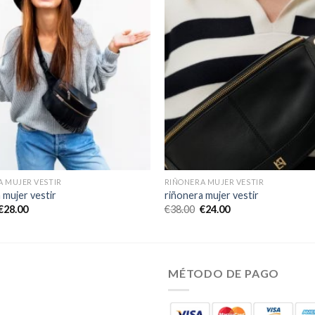
A MUJER VESTIR
RIÑONERA MUJER VESTIR
 mujer vestir
riñonera mujer vestir
€
28.00
€
38.00
€
24.00
MÉTODO DE PAGO