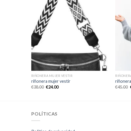
RIÑONERA MUJER VESTIR
RIÑONER
riñonera mujer vestir
riñonera
€
38.00
€
24.00
€
45.00
POLÍTICAS