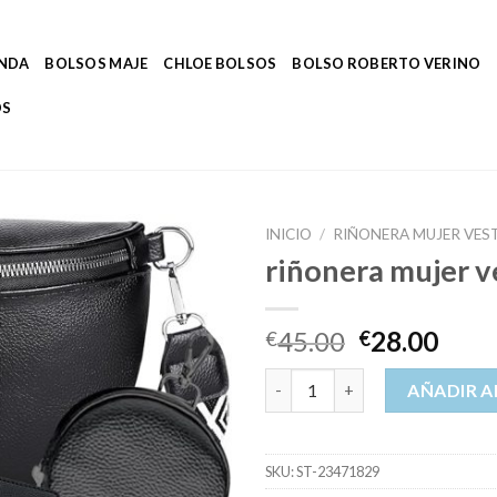
ENDA
BOLSOS MAJE
CHLOE BOLSOS
BOLSO ROBERTO VERINO
OS
INICIO
/
RIÑONERA MUJER VES
riñonera mujer v
45.00
28.00
€
€
riñonera mujer vestir cantidad
AÑADIR A
SKU:
ST-23471829