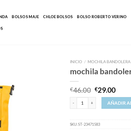
ENDA
BOLSOS MAJE
CHLOE BOLSOS
BOLSO ROBERTO VERINO
OS
INICIO
/
MOCHILA BANDOLERA
mochila bandole
46.00
29.00
€
€
mochila bandolera cantidad
AÑADIR A
SKU:
ST-23471583