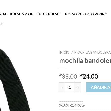
ENDA
BOLSOS MAJE
CHLOE BOLSOS
BOLSO ROBERTO VERINO
OS
INICIO
/
MOCHILA BANDOLERA
mochila bandole
38.00
24.00
€
€
mochila bandolera cantidad
AÑADIR A
SKU:
ST-23470056