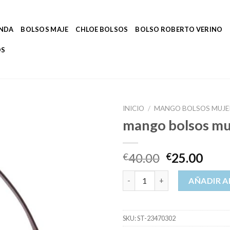
ENDA
BOLSOS MAJE
CHLOE BOLSOS
BOLSO ROBERTO VERINO
OS
INICIO
/
MANGO BOLSOS MUJE
mango bolsos mu
40.00
25.00
€
€
mango bolsos mujer cantidad
AÑADIR A
SKU:
ST-23470302