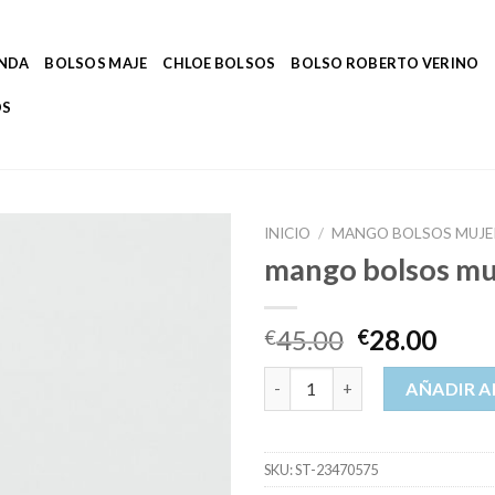
ENDA
BOLSOS MAJE
CHLOE BOLSOS
BOLSO ROBERTO VERINO
OS
INICIO
/
MANGO BOLSOS MUJE
mango bolsos mu
45.00
28.00
€
€
mango bolsos mujer cantidad
AÑADIR A
SKU:
ST-23470575