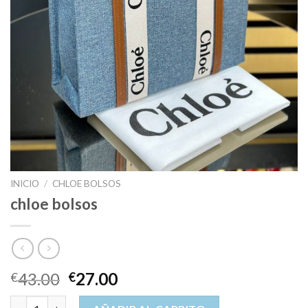
INICIO
/
CHLOE BOLSOS
chloe bolsos
43.00
27.00
€
€
chloe bolsos cantidad