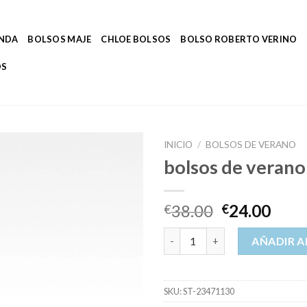
ENDA
BOLSOS MAJE
CHLOE BOLSOS
BOLSO ROBERTO VERINO
OS
INICIO
/
BOLSOS DE VERANO
bolsos de verano
38.00
24.00
€
€
bolsos de verano cantidad
AÑADIR A
SKU:
ST-23471130