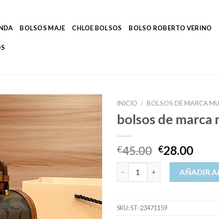
ENDA
BOLSOS MAJE
CHLOE BOLSOS
BOLSO ROBERTO VERINO
OS
INICIO
/
BOLSOS DE MARCA MU
bolsos de marca 
45.00
28.00
€
€
bolsos de marca mujer cantida
AÑADIR A
SKU:
ST-23471159