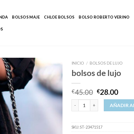
ENDA
BOLSOS MAJE
CHLOE BOLSOS
BOLSO ROBERTO VERINO
OS
INICIO
/
BOLSOS DE LUJO
bolsos de lujo
45.00
28.00
€
€
bolsos de lujo cantidad
AÑADIR A
SKU:
ST-23471517