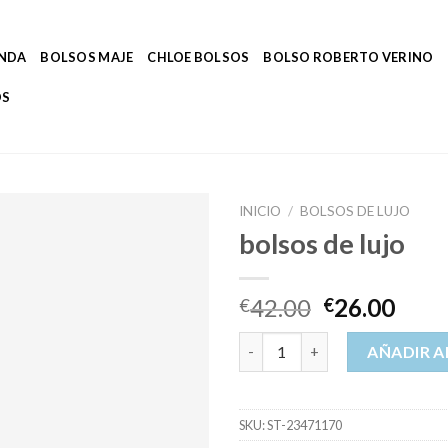
ENDA
BOLSOS MAJE
CHLOE BOLSOS
BOLSO ROBERTO VERINO
OS
INICIO
/
BOLSOS DE LUJO
bolsos de lujo
42.00
26.00
€
€
bolsos de lujo cantidad
AÑADIR A
SKU:
ST-23471170