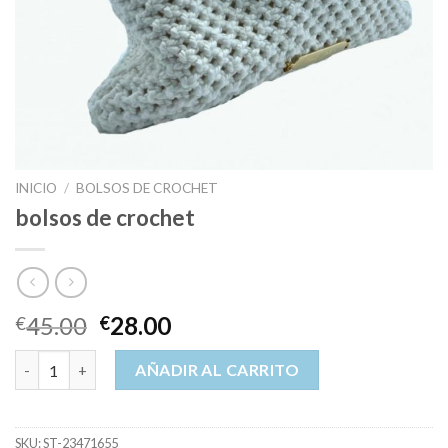
INICIO
/
BOLSOS DE CROCHET
bolsos de crochet
45.00
28.00
€
€
bolsos de crochet cantidad
AÑADIR AL CARRITO
SKU:
ST-23471655