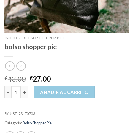
INICIO
/
BOLSO SHOPPER PIEL
bolso shopper piel
43.00
27.00
€
€
bolso shopper piel cantidad
AÑADIR AL CARRITO
SKU:
ST-23470703
Categoría:
Bolso Shopper Piel