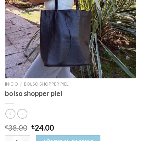
INICIO
/
BOLSO SHOPPER PIEL
bolso shopper piel
38.00
24.00
€
€
bolso shopper piel cantidad