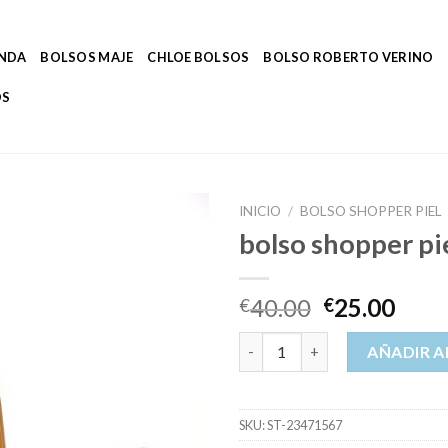
ENDA
BOLSOS MAJE
CHLOE BOLSOS
BOLSO ROBERTO VERINO
OS
INICIO
/
BOLSO SHOPPER PIEL
bolso shopper pi
40.00
25.00
€
€
bolso shopper piel cantidad
AÑADIR A
SKU:
ST-23471567