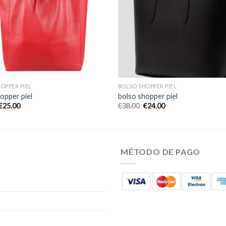
OPPER PIEL
BOLSO SHOPPER PIEL
opper piel
bolso shopper piel
€
25.00
€
38.00
€
24.00
MÉTODO DE PAGO