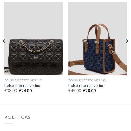
BOLSO ROBERTO VERINO
BOLSO ROBERTO VERINO
bolso roberto verino
bolso roberto verino
€
38.00
€
24.00
€
45.00
€
28.00
POLÍTICAS