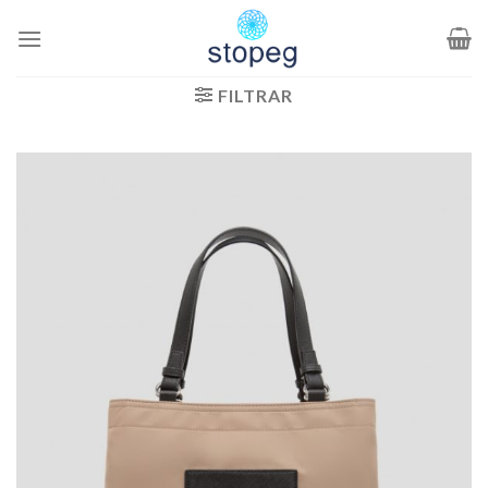
Saltar
al
contenido
FILTRAR