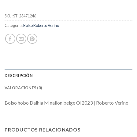
SKU:
ST-23471246
Categoría:
Bolso Roberto Verino
DESCRIPCIÓN
VALORACIONES (0)
Bolso hobo Dalhia M nailon beige OI2023 | Roberto Verino
PRODUCTOS RELACIONADOS