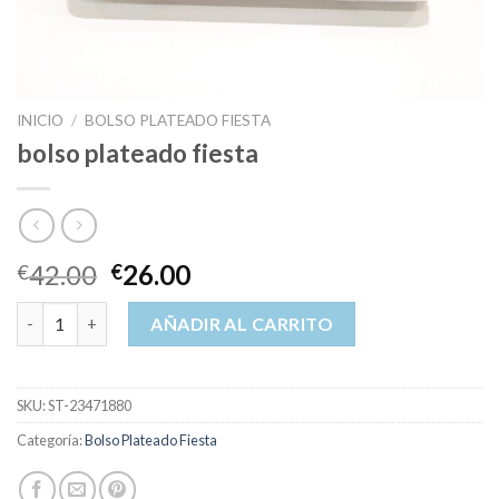
INICIO
/
BOLSO PLATEADO FIESTA
bolso plateado fiesta
42.00
26.00
€
€
bolso plateado fiesta cantidad
AÑADIR AL CARRITO
SKU:
ST-23471880
Categoría:
Bolso Plateado Fiesta