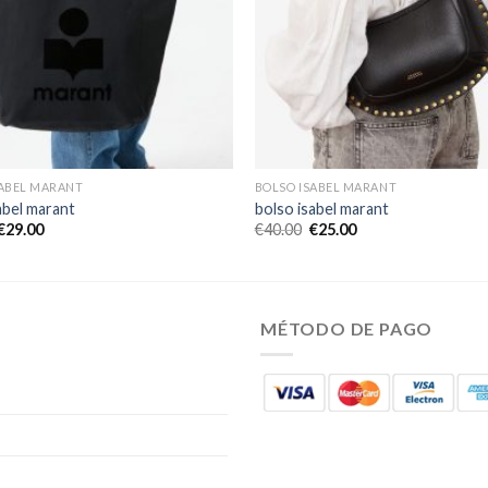
SABEL MARANT
BOLSO ISABEL MARANT
abel marant
bolso isabel marant
€
29.00
€
40.00
€
25.00
MÉTODO DE PAGO