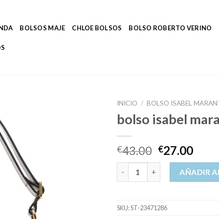
ENDA
BOLSOS MAJE
CHLOE BOLSOS
BOLSO ROBERTO VERINO
OS
INICIO
/
BOLSO ISABEL MARAN
bolso isabel mar
43.00
27.00
€
€
bolso isabel marant cantidad
AÑADIR A
SKU:
ST-23471286