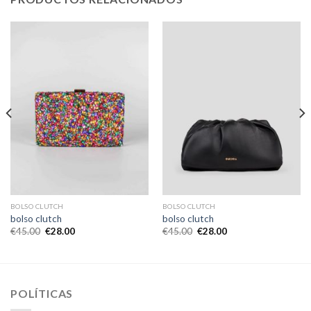
BOLSO CLUTCH
BOLSO CLUTCH
bolso clutch
bolso clutch
€
45.00
€
28.00
€
45.00
€
28.00
POLÍTICAS