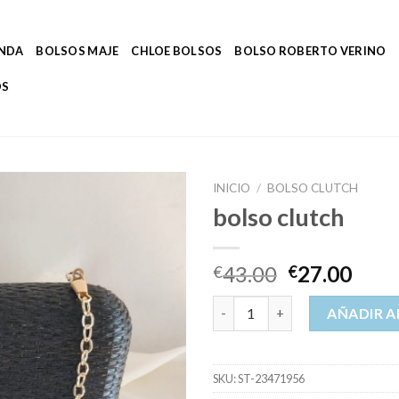
ENDA
BOLSOS MAJE
CHLOE BOLSOS
BOLSO ROBERTO VERINO
OS
INICIO
/
BOLSO CLUTCH
bolso clutch
43.00
27.00
€
€
bolso clutch cantidad
AÑADIR A
SKU:
ST-23471956