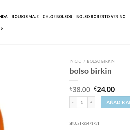
ENDA
BOLSOS MAJE
CHLOE BOLSOS
BOLSO ROBERTO VERINO
OS
INICIO
/
BOLSO BIRKIN
bolso birkin
38.00
24.00
€
€
bolso birkin cantidad
AÑADIR A
SKU:
ST-23471731