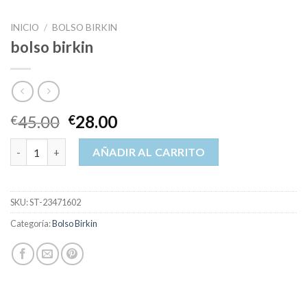
INICIO
/
BOLSO BIRKIN
bolso birkin
45.00
28.00
€
€
bolso birkin cantidad
AÑADIR AL CARRITO
SKU:
ST-23471602
Categoría:
Bolso Birkin