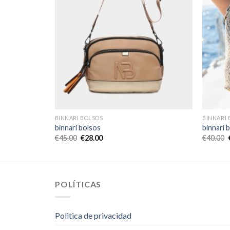
BINNARI BOLSOS
BINNARI 
binnari bolsos
binnari 
€
45.00
€
28.00
€
40.00
POLÍTICAS
Politica de privacidad