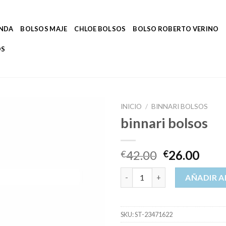
ENDA
BOLSOS MAJE
CHLOE BOLSOS
BOLSO ROBERTO VERINO
OS
INICIO
/
BINNARI BOLSOS
binnari bolsos
42.00
26.00
€
€
binnari bolsos cantidad
AÑADIR A
SKU:
ST-23471622