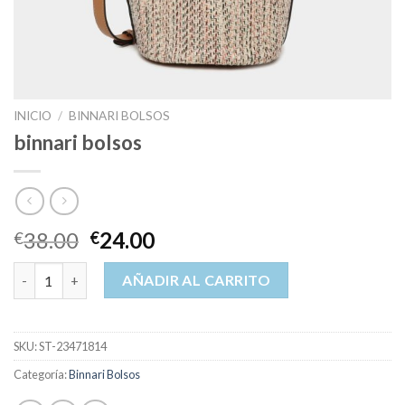
INICIO
/
BINNARI BOLSOS
binnari bolsos
38.00
24.00
€
€
binnari bolsos cantidad
AÑADIR AL CARRITO
SKU:
ST-23471814
Categoría:
Binnari Bolsos