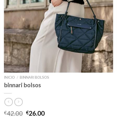
INICIO
/
BINNARI BOLSOS
binnari bolsos
42.00
26.00
€
€