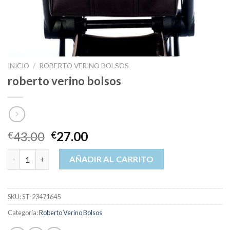
INICIO
/
ROBERTO VERINO BOLSOS
roberto verino bolsos
43.00
27.00
€
€
roberto verino bolsos cantidad
AÑADIR AL CARRITO
SKU:
ST-23471645
Categoría:
Roberto Verino Bolsos