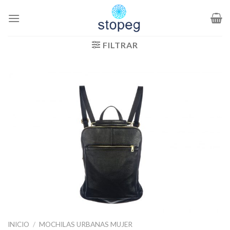
Saltar
al
contenido
FILTRAR
INICIO
/
MOCHILAS URBANAS MUJER