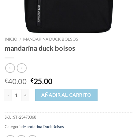
INICIO
/
MANDARINA DUCK BOLSOS
mandarina duck bolsos
40.00
25.00
€
€
mandarina duck bolsos cantidad
AÑADIR AL CARRITO
SKU:
ST-23470368
Categoría:
Mandarina Duck Bolsos