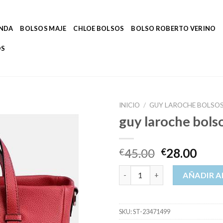
ENDA
BOLSOS MAJE
CHLOE BOLSOS
BOLSO ROBERTO VERINO
OS
INICIO
/
GUY LAROCHE BOLSO
guy laroche bols
45.00
28.00
€
€
guy laroche bolsos cantidad
AÑADIR A
SKU:
ST-23471499