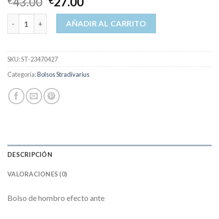
43.00
27.00
€
€
bolsos stradivarius cantidad
AÑADIR AL CARRITO
SKU:
ST-23470427
Categoría:
Bolsos Stradivarius
DESCRIPCIÓN
VALORACIONES (0)
Bolso de hombro efecto ante