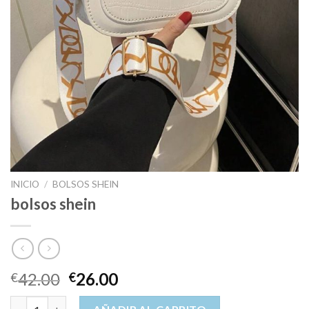
INICIO
/
BOLSOS SHEIN
bolsos shein
42.00
26.00
€
€
bolsos shein cantidad