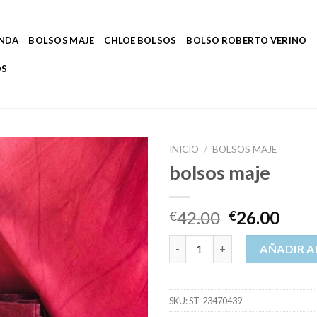
ENDA
BOLSOS MAJE
CHLOE BOLSOS
BOLSO ROBERTO VERINO
OS
INICIO
/
BOLSOS MAJE
bolsos maje
42.00
26.00
€
€
bolsos maje cantidad
AÑADIR A
SKU:
ST-23470439