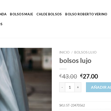
ENDA
BOLSOS MAJE
CHLOE BOLSOS
BOLSO ROBERTO VERINO
OS
INICIO
/
BOLSOS LUJO
bolsos lujo
43.00
27.00
€
€
bolsos lujo cantidad
AÑADIR A
SKU:
ST-23470562