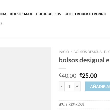
ENDA
BOLSOS MAJE
CHLOE BOLSOS
BOLSO ROBERTO VERINO
OS
INICIO
/
BOLSOS DESIGUAL EL 
bolsos desigual e
40.00
25.00
€
€
bolsos desigual el corte inglés
AÑADIR A
SKU:
ST-23471008