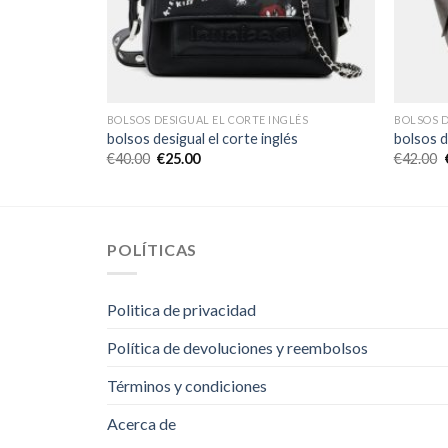
GLÉS
BOLSOS DESIGUAL EL CORTE INGLÉS
BOLSOS D
és
bolsos desigual el corte inglés
bolsos d
€
40.00
€
25.00
€
42.00
POLÍTICAS
Politica de privacidad
Política de devoluciones y reembolsos
Términos y condiciones
Acerca de