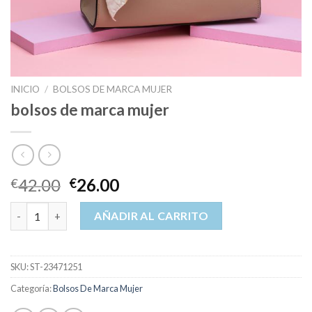
INICIO
/
BOLSOS DE MARCA MUJER
bolsos de marca mujer
42.00
26.00
€
€
bolsos de marca mujer cantidad
AÑADIR AL CARRITO
SKU:
ST-23471251
Categoría:
Bolsos De Marca Mujer