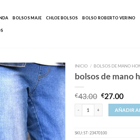
ENDA
BOLSOS MAJE
CHLOE BOLSOS
BOLSO ROBERTO VERINO
OS
INICIO
/
BOLSOS DE MANO HO
bolsos de mano 
43.00
27.00
€
€
bolsos de mano hombre cantid
AÑADIR A
SKU:
ST-23470100