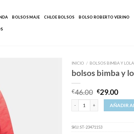
ENDA
BOLSOS MAJE
CHLOE BOLSOS
BOLSO ROBERTO VERINO
OS
INICIO
/
BOLSOS BIMBA Y LOL
bolsos bimba y l
46.00
29.00
€
€
bolsos bimba y lola outlet ama
AÑADIR A
SKU:
ST-23471153