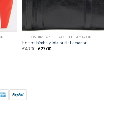
ON
BOLSOS BIMBA Y LOLA OUTLET AMAZON
bolsos bimba y lola outlet amazon
€
43.00
€
27.00