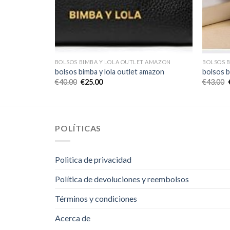
 AMAZON
BOLSOS BIMBA Y LOLA OUTLET AMAZON
BOLSOS 
amazon
bolsos bimba y lola outlet amazon
bolsos b
€
40.00
€
25.00
€
43.00
POLÍTICAS
Politica de privacidad
Política de devoluciones y reembolsos
Términos y condiciones
Acerca de